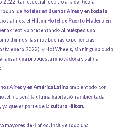
2022, tan especial, debido a la particular
 gradual de
hoteles en Buenos Aires
y en toda la
ios afines, el
Hilton
Hotel de Puerto Madero
en
era creativa presentando al huésped una
omo dijimos, las muy buenas experiencias
 hasta enero 2022) y HotWheels, sin ninguna duda
a lanzar una propuesta innovadora y salir al
s.
enos Aires
y en América Latina
ambientado con
hotel, no será la ultima habitación ambientada,
 ya que es parte de la
cultura Hilton.
ra mayores de 4 años. Incluye toda una