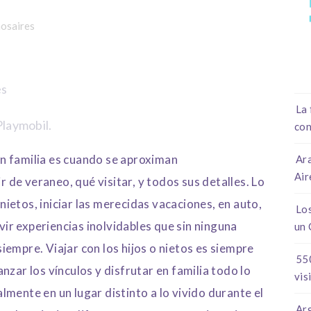
osaires
es
La 
laymobil.
con
n familia es cuando se aproximan
Ara
Air
ir de veraneo, qué visitar, y todos sus detalles. Lo
 nietos, iniciar las merecidas vacaciones, en auto,
Lo
ivir experiencias inolvidables que sin ninguna
un 
empre. Viajar con los hijos o nietos es siempre
550
nzar los vínculos y disfrutar en familia todo lo
vis
mente en un lugar distinto a lo vivido durante el
Arg