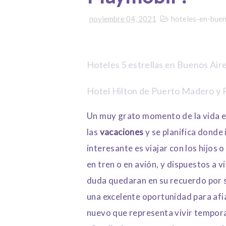
noviembre 04, 2021
hoteles-en-buen
Hoteles 5 estrellas en Buenos Air
Hotel Hilton de Puerto Madero y P
Un muy grato momento de la vida e
las
vacaciones
y se planifica donde 
interesante es viajar con los hijos o
en tren o en avión, y dispuestos a v
duda quedaran en su recuerdo por si
una excelente oportunidad para afia
nuevo que representa vivir temporal