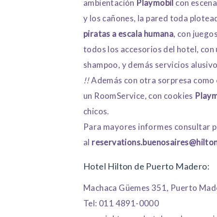
ambientación
Playmobil
con escenas
y los cañones, la pared toda plotea
piratas a escala humana
, con juego
todos los accesorios del hotel, con
shampoo, y demás servicios alusivo
!!
Además con otra sorpresa como es
un RoomService, con cookies
Playm
chicos.
Para mayores informes consultar p
al
reservations.buenosaires@hilto
Hotel Hilton de Puerto Madero:
Machaca Güemes 351, Puerto Mader
Tel: 011 4891-0000