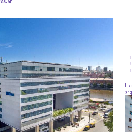
es.ar
H
U
Los
arq