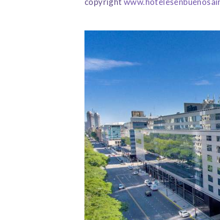
copyright
www.hotelesenbuenosair