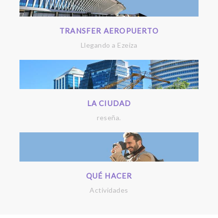
TRANSFER AEROPUERTO
Llegando a Ezeiza
LA CIUDAD
reseña.
QUÉ HACER
Actividades